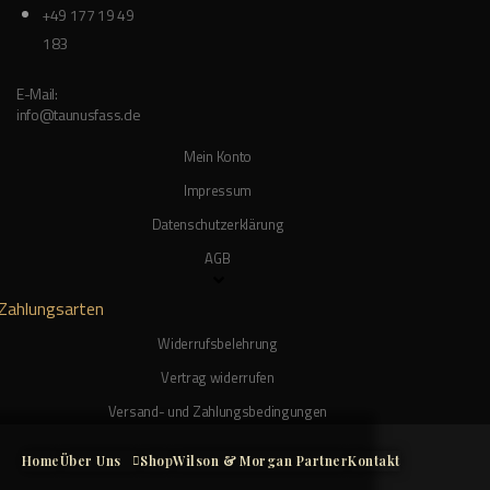
+49 177 19 49
183
E-Mail:
info@taunusfass.de
Mein Konto
Impressum
Datenschutzerklärung
AGB
Zahlungsarten
Widerrufsbelehrung
Vertrag widerrufen
Versand- und Zahlungsbedingungen
Home
Über Uns
Shop
Wilson & Morgan Partner
Kontakt