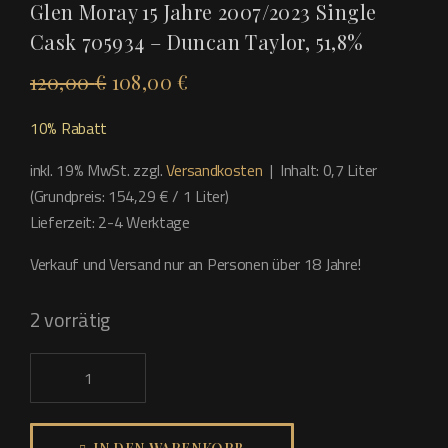
Glen Moray 15 Jahre 2007/2023 Single
Cask 705934 – Duncan Taylor, 51,8%
Ursprünglicher
Aktueller
120,00
€
108,00
€
Preis
Preis
10% Rabatt
war:
ist:
120,00 €
108,00 €.
inkl. 19% MwSt. zzgl.
Versandkosten
| Inhalt: 0,7 Liter
(Grundpreis: 154,29 € / 1 Liter)
Lieferzeit: 2-4 Werktage
Verkauf und Versand nur an Personen über 18 Jahre!
2 vorrätig
Glen
Moray
15
Jahre