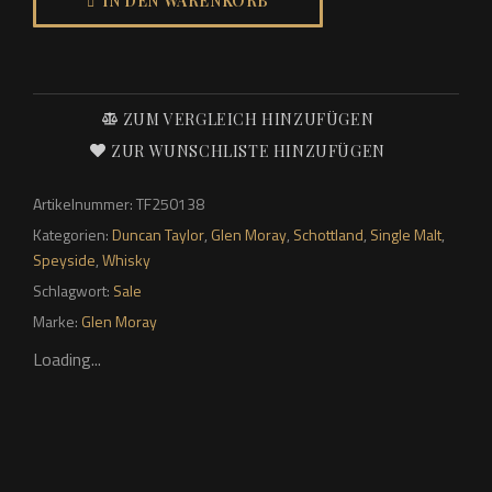
IN DEN WARENKORB
2007/2023
Single
Cask
705934
ZUM VERGLEICH HINZUFÜGEN
–
ZUR WUNSCHLISTE HINZUFÜGEN
Duncan
Taylor,
Artikelnummer:
TF250138
51,8%
Kategorien:
Duncan Taylor
,
Glen Moray
,
Schottland
,
Single Malt
,
Menge
Speyside
,
Whisky
Schlagwort:
Sale
Marke:
Glen Moray
Loading...