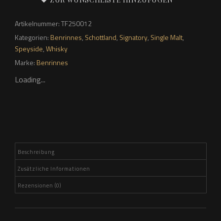
Edition
#33
Artikelnummer:
TF250012
-
Kategorien:
Benrinnes
,
Schottland
,
Signatory
,
Single Malt
,
Signatory,
Speyside
,
Whisky
57,1%
Marke:
Benrinnes
Menge
Loading...
Beschreibung
Zusätzliche Informationen
Rezensionen (0)