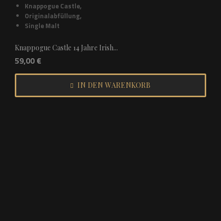
Knappogue Castle
,
Originalabfüllung
,
Single Malt
Knappogue Castle 14 Jahre Irish...
59,00
€
IN DEN WARENKORB
I
I
K