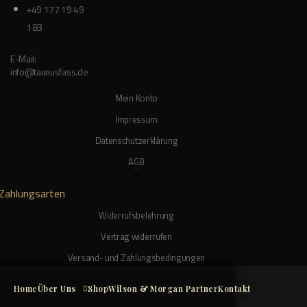
+49 177 19 49
183
E-Mail:
info@taunusfass.de
Mein Konto
Impressum
Datenschutzerklärung
AGB
Zahlungsarten
Widerrufsbelehrung
Vertrag widerrufen
Versand- und Zahlungsbedingungen
Home
Über Uns
Shop
Wilson & Morgan Partner
Kontakt