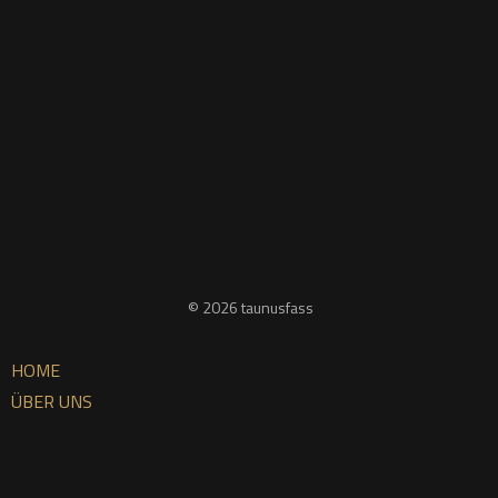
O
S
Knap
39,
© 2026 taunusfass
HOME
ÜBER UNS